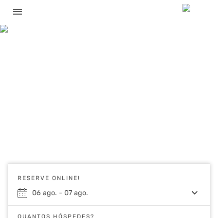
menu
RESERVE ONLINE!
keyboard_arrow_down
06
ago.
-
07
ago.
QUANTOS HÓSPEDES?