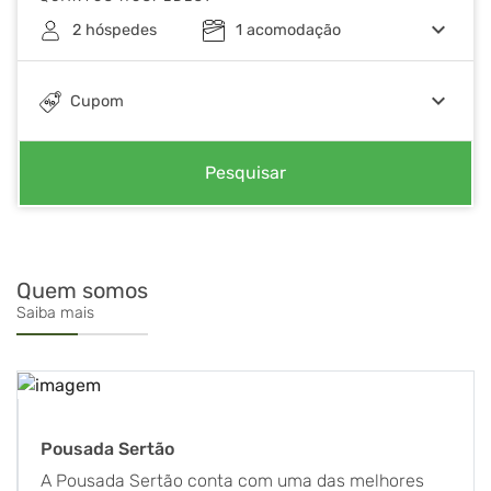
keyboard_arrow_down
2
hóspedes
1
acomodação
keyboard_arrow_down
Cupom
Pesquisar
Quem somos
Saiba mais
Pousada Sertão
A Pousada Sertão conta com uma das melhores