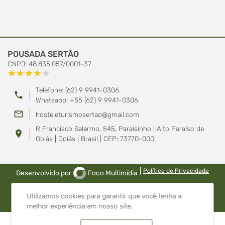
POUSADA SERTÃO
CNPJ: 48.835.057/0001-37
star
star
star
star
star
Telefone: (62) 9 9941-0306
phone
Whatsapp: +55 (62) 9 9941-0306
mail_outline
hosteleturismosertao@gmail.com
R Francisco Salermo, 545, Paraisinho | Alto Paraíso de
location_on
Goiás | Goiás | Brasil | CEP: 73770-000
|
Política de Privacidade
Desenvolvido por
Foco Multimídia
Utilizamos cookies para garantir que você tenha a
melhor experiência em nosso site.