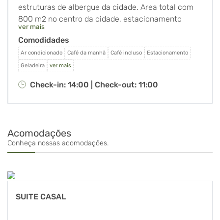
estruturas de albergue da cidade. Area total com
800 m2 no centro da cidade, estacionamento
ver mais
interno monitorado com câmeras de segurança,
Comodidades
cozinha compartilhada com churrasqueira, wi-fii
em todos os quartos e areas comuns, café da
Ar condicionado
Café da manhã
Café incluso
Estacionamento
manhã, colchões d33 e roupas de cama novo. Tudo
Geladeira
ver mais
isso pertinho dos principais mercados e comércio
Check-in: 14:00 |
Check-out: 11:00
da cidade.
Acomodações
Conheça nossas acomodações.
SUITE CASAL